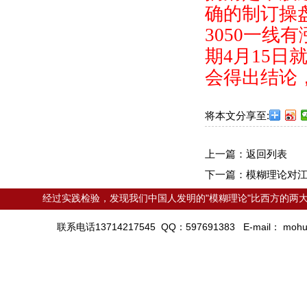
确的制订操
3050
一线有
期
4
月
15
日
会得出结论
将本文分享至:
上一篇：
返回列表
下一篇：
模糊理论对
经过实践检验，发现我们中国人发明的"模糊理论"比西方的两大
联系电话13714217545 QQ：597691383 E-mail：
mohu