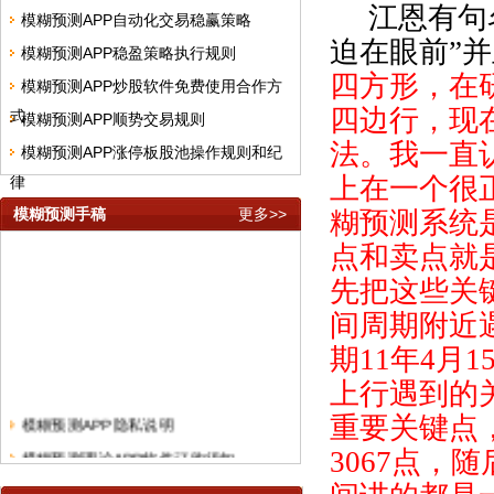
江恩有句
模糊预测APP自动化交易稳赢策略
迫在眼前”
模糊预测APP稳盈策略执行规则
四方形，在
模糊预测APP炒股软件免费使用合作方
四边行，现
式
模糊预测APP顺势交易规则
法。我一直
模糊预测APP涨停板股池操作规则和纪
上在一个很
律
模糊预测手稿
更多>>
糊预测系统
点和卖点就
先把这些关
间周期附近
期
11
年
4
月
1
上行遇到的
模糊预测APP隐私说明
重要关键点
模糊预测理论APP软件订购须知
3067
点，随
模糊预测理论短线快频手稿