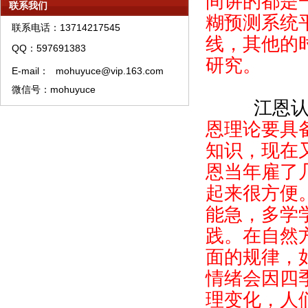
间讲的都是
联系我们
模糊预测系统中线股票精选
糊预测系统
联系电话：13714217545
模糊预测理论资产管理须知
线，其他的
QQ：597691383
模糊预测理论特训须知
研究。
E-mail：
mohuyuce@vip.163.com
模糊预测系统培训教材购买须知
微信号：mohuyuce
模糊预测APP软件A类权限代理销售流程
江恩认
恩理论要具
知识，现在
恩当年雇了
起来很方便
能急，多学
践。在自然
面的规律，
情绪会因四
理变化，人