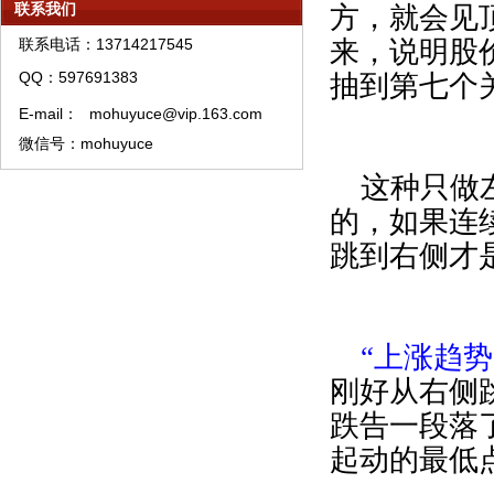
联系我们
方，就会见
模糊预测理论资产管理须知
模糊预测理论特训须知
联系电话：13714217545
来，说明股
模糊预测系统培训教材购买须知
QQ：597691383
抽到第七个
模糊预测APP软件A类权限代理销售流程
E-mail：
mohuyuce@vip.163.com
微信号：mohuyuce
这种只做
的，如果连
跳到右侧才
“上涨趋势
刚好从右侧
跌告一段落
起动的最低