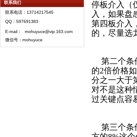
联系我们
停板介入（
模糊预测理论资产管理须知
入，如果盘
联系电话：13714217545
模糊预测理论特训须知
QQ：597691383
第四板介入
模糊预测系统培训教材购买须知
的，尽量选
E-mail：
mohuyuce@vip.163.com
模糊预测APP软件A类权限代理销售流程
微信号：mohuyuce
第二个条
的
2
倍价格如
分之一大于
对不是这种
过关键点容
第三个条
方的
8%
这个