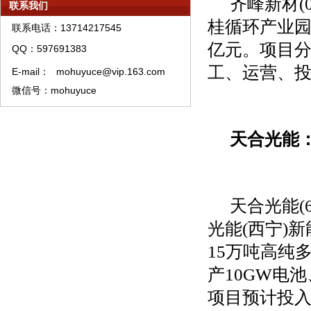
齐峰新材
(
模糊预测理论APP软件订购须知
联系我们
模糊预测理论短线快频手稿
桂循环产业
联系电话：13714217545
模糊预测系统中线股票精选
亿元。项目
QQ：597691383
模糊预测理论资产管理须知
工、运营、
E-mail：
mohuyuce@vip.163.com
模糊预测理论特训须知
微信号：mohuyuce
模糊预测系统培训教材购买须知
模糊预测APP软件A类权限代理销售流程
天合光能
天合光能
(
光能
(
西宁
)
新
15
万吨高纯
产
10GW
电池
项目预计投