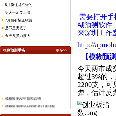
8月份还是不错的
明天一定要上涨
需要打开手
7月份有望正收益
糊预测软件
是不是见底了
来深圳工作
今天反弹力度大
http://apmo
模糊预测手稿
更多>>
【模糊预
今天两市成
超过
3%
的，
2200
支，可
弹，估计反
模糊预测APP隐私说明
模糊预测理论APP软件订购须知
模糊预测理论短线快频手稿