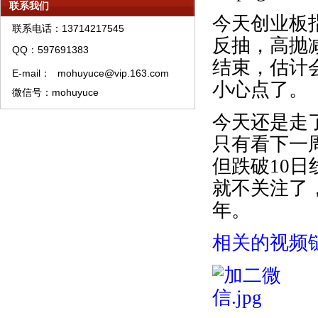
联系我们
模糊预测系统中线股票精选
今天创业板
联系电话：13714217545
模糊预测理论资产管理须知
反抽，高抛
QQ：597691383
模糊预测理论特训须知
结束，估计
E-mail：
mohuyuce@vip.163.com
模糊预测系统培训教材购买须知
小心点了。
微信号：mohuyuce
模糊预测APP软件A类权限代理销售流程
今天还是走
只有看下一
但跌破
10
日
就不关注了
年。
相关的视频